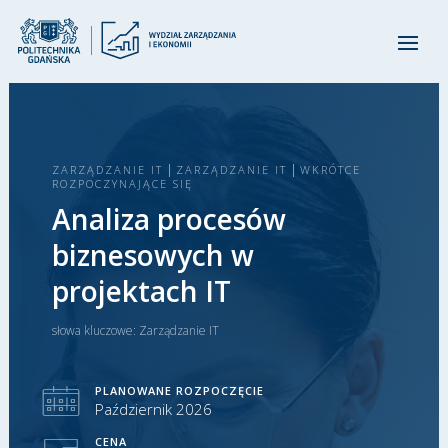
|
|
ZARZĄDZANIE IT
ZARZĄDZANIE IT
WKRÓTCE
ROZPOCZYNAJĄCE SIĘ
Analiza procesów
biznesowych w
projektach IT
słowa kluczowe:
Zarządzanie IT
PLANOWANE ROZPOCZĘCIE
Październik 2026
CENA