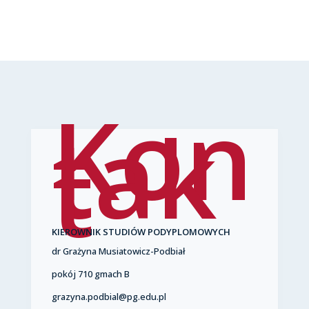
Kon
tak
t
KIEROWNIK STUDIÓW PODYPLOMOWYCH
dr Grażyna Musiatowicz-Podbiał
pokój 710 gmach B
grazyna.podbial@pg.edu.pl