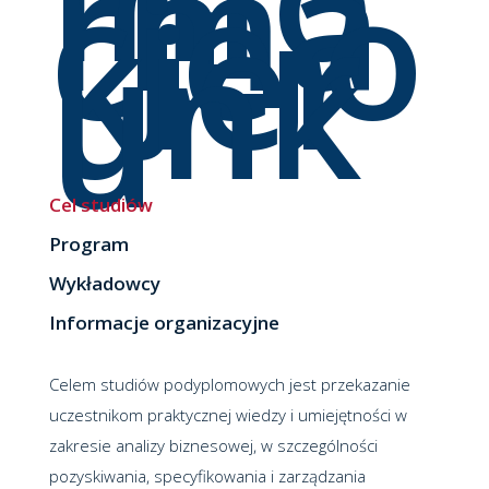
rma
cje o
kier
unk
u
Cel studiów
Program
Wykładowcy
Informacje organizacyjne
Celem studiów podyplomowych jest przekazanie
uczestnikom praktycznej wiedzy i umiejętności w
zakresie analizy biznesowej, w szczególności
pozyskiwania, specyfikowania i zarządzania