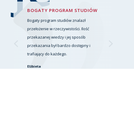
BOGATY PROGRAM STUDIÓW
Bogaty program studiów znalazł
przełożenie w rzeczywistości. Ilość
przekazanej wiedzy i jej sposób
przekazania był bardzo dostępny i
trafiający do każdego.
Elżbieta
Studia Rachunkowości i finansów
Dlac
zego
stud
ia