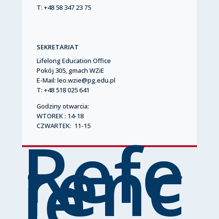
T: +48 58 347 23 75
SEKRETARIAT
Lifelong Education Office
Pokój 305, gmach WZiE
E-Mail: leo.wzie@pg.edu.pl
T: +48
518 025 641
Godziny otwarcia:
WTOREK : 14-18
CZWARTEK: 11-15
Refe
renc
je