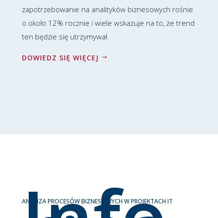
zapotrzebowanie na analityków biznesowych rośnie
o około 12% rocznie i wiele wskazuje na to, że trend
ten będzie się utrzymywał.
DOWIEDZ SIĘ WIĘCEJ
Info
ANALIZA PROCESÓW BIZNESOWYCH W PROJEKTACH IT