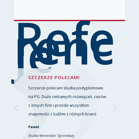
Refe
renc
je
SZCZERZE POLECAM!
Szczerze polecam studia podyplomowe
na PG. Dużo ciekawych rozwiązań, casów
z innych firm i przede wszystkim
znajomości z ludźmi z różnych branż.
Paweł
Studia Menedżer Sprzedaży