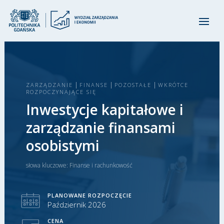
|
|
|
ZARZĄDZANIE
FINANSE
POZOSTAŁE
WKRÓTCE
ROZPOCZYNAJĄCE SIĘ
Inwestycje kapitałowe i
zarządzanie finansami
osobistymi
słowa kluczowe:
Finanse i rachunkowość
PLANOWANE ROZPOCZĘCIE
Październik 2026
CENA