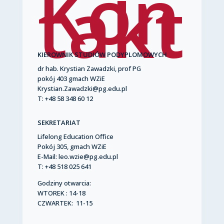
Kon
takt
KIEROWNIK STUDIÓW PODYPLOMOWYCH
dr hab. Krystian Zawadzki, prof PG
pokój 403 gmach WZiE
Krystian.Zawadzki@pg.edu.pl
T: +48 58 348 60 12
SEKRETARIAT
Lifelong Education Office
Pokój 305, gmach WZiE
E-Mail: leo.wzie@pg.edu.pl
T: +48
518 025 641
Godziny otwarcia:
WTOREK : 14-18
CZWARTEK: 11-15